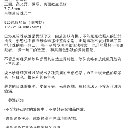
正圓。高光澤。微瑕。表面微生長紋
7-7.5mm
吊墜連珍珠尺寸
925純銀項鍊（德國製）
16"+2" (40cm+5cm)
巴洛克珍珠或說是異型珍珠，由於形狀有機，不能完完按照人的設計
成長，形態也不像圓形珍珠那樣整齊柔滑，正是這種不規則造就了異
型珍珠的獨一無二。 每一款異型珍珠都無法複製，也只能屬於一個佩
戴者。 獨一無二的造型， 和其顏色形狀的獨特搭配。
不管是何種天然珍珠皆因其自然生長特性，珍珠皮略有皮紋氣孔皆為
正常現象。
淡水珍珠確實可以呈現出各種美麗的天然色彩，通常呈現天然的暖紫
色、粉紅色、橙色和黃色等色
嚴選的珍珠瑕疵少、皮光良好、光澤絢爛、每顆珍珠大小接近且渾圓
飽滿。
｜養護須知｜
-不配戴時請收納於袋中，不要與尖銳物品同放。
-盡量避免洗澡、或處於高油煙環境時配戴。
-盡量避免存放於過度乾燥的環境。