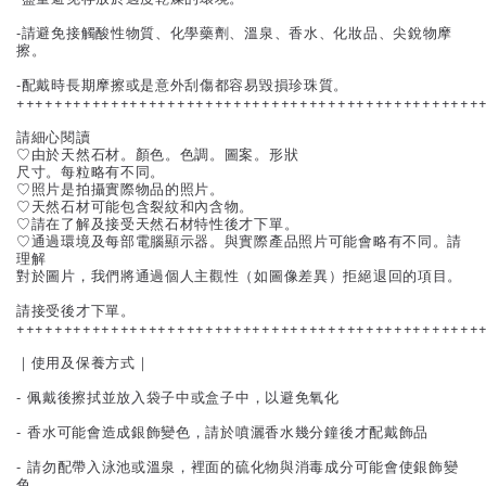
-請避免接觸酸性物質、化學藥劑、溫泉、香水、化妝品、尖銳物摩
擦。
-配戴時長期摩擦或是意外刮傷都容易毀損珍珠質。
+++++++++++++++++++++++++++++++++++++++++++++++++
請細心閱讀
♡由於天然石材。顏色。色調。圖案。形狀
尺寸。每粒略有不同。
♡照片是拍攝實際物品的照片。
♡天然石材可能包含裂紋和內含物。
♡請在了解及接受天然石材特性後才下單。
♡通過環境及每部電腦顯示器。與實際產品照片可能會略有不同。請
理解
對於圖片，我們將通過個人主觀性（如圖像差異）拒絕退回的項目。
請接受後才下單。
+++++++++++++++++++++++++++++++++++++++++++++++++
｜使用及保養方式｜
- 佩戴後擦拭並放入袋子中或盒子中，以避免氧化
- 香水可能會造成銀飾變色，請於噴灑香水幾分鐘後才配戴飾品
- 請勿配帶入泳池或溫泉，裡面的硫化物與消毒成分可能會使銀飾變
色