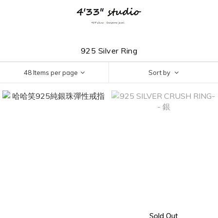
925 Silver Ring
48 Items per page
Sort by
Sold Out