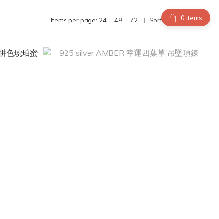
items
Items per page:
24
48
72
Sort by:
Sort by