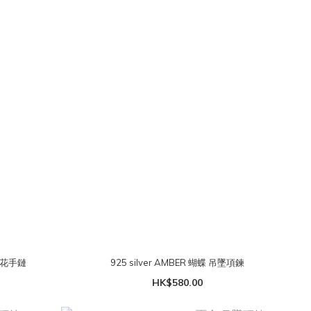
蜜蠟花手鏈
925 silver AMBER 蝴蝶 吊墜項鍊
HK$580.00