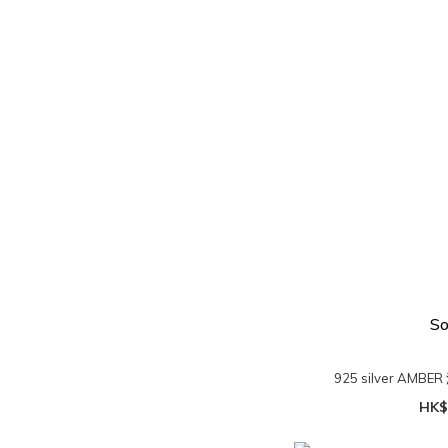
So
925 silver A
HK$