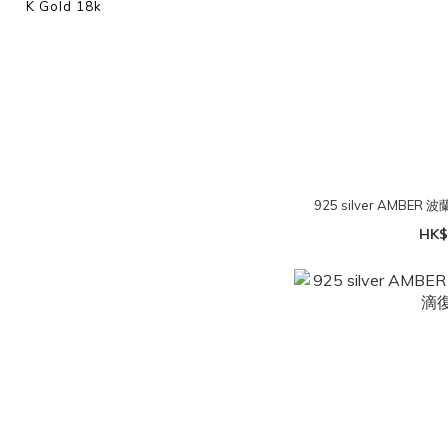
K Gold 18k
925 silver AMB
HK$