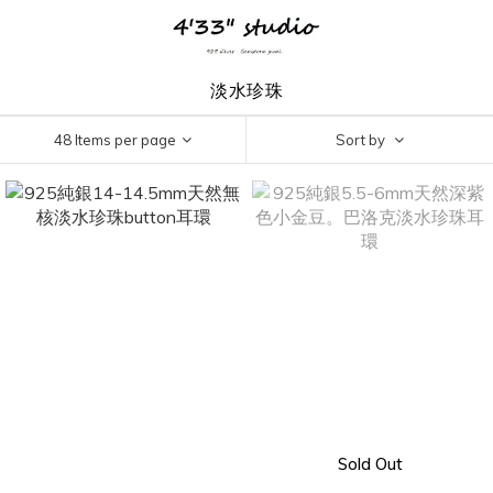
淡水珍珠
48 Items per page
Sort by
Sold Out