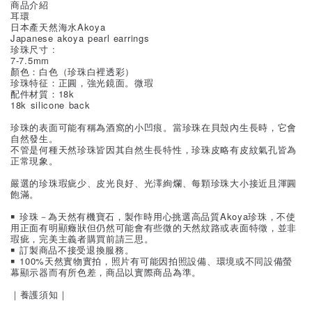
商品介紹
耳環
日本產天然海水Akoya
Japanese akoya pearl earrings
珍珠尺寸 :
7-7.5mm
顏色：白色（珍珠白裡透彩）
珍珠特征：正圓，強光鏡面。微瑕
配件材質：18k
18k silicone back
珍珠的表面可能有稱為酒窩的小凹痕。當珍珠在貝殼內生長時，它會
自然發生。
不管是何種天然珍珠皆因其自然生長特性，珍珠皮略有皮紋氣孔皆為
正常現象。
嚴選的珍珠瑕疵少、皮光良好、光澤絢爛、每顆珍珠大小接近且渾圓
飽滿。
￭ 珍珠－為天然有機寶石，製作時用心挑選高品質Akoya珍珠，不使
用正面有明顯癥狀但仍然可能會有些微的天然紋路或表面特徵，並非
瑕疵，完美主義者購買前請三思。
￭ 訂製商品不接受退換服務。
￭ 100%天然實物實拍，照片有可能因拍照設備、環境或不同設備螢
幕顯示器而有所色差，商品以實際商品為準。
｜養護須知｜