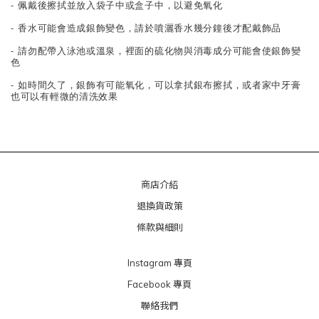
- 佩戴後擦拭並放入袋子中或盒子中，以避免氧化
- 香水可能會造成銀飾變色，請於噴灑香水幾分鐘後才配戴飾品
- 請勿配帶入泳池或溫泉，裡面的硫化物與消毒成分可能會使銀飾變
色
- 如時間久了，銀飾有可能氧化，可以拿拭銀布擦拭，或者家中牙膏
也可以有輕微的清洗效果
商店介紹
退換貨政策
條款與細則
Instagram 專頁
Facebook 專頁
聯絡我們