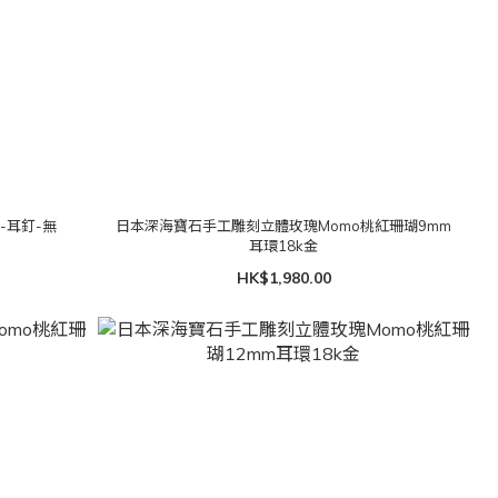
 -耳釘-無
日本深海寶石手工雕刻立體玫瑰Momo桃紅珊瑚9mm
耳環18k金
HK$1,980.00