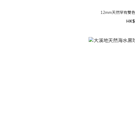
12mm天然罕有雙
HK$