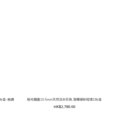
8k金-無調
極光鏡面10.5mm天然淡水珍珠.淺珊瑚粉耳環18k金
HK$2,780.00