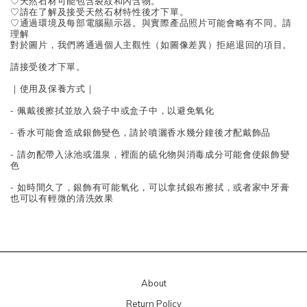
♡天然石材可能包含裂紋和內含物。
♡請在了解及接受天然石材特性後才下單。
♡通過環境及每部電腦顯示器。與實際產品照片可能會略有不同。請
理解
對於圖片，我們將通過個人主觀性（如圖像差異）拒絕退回的項目。
請接受後才下單。
｜使用及保養方式｜
- 佩戴後擦拭並放入袋子中或盒子中，以避免氧化
- 香水可能會造成銀飾變色，請於噴灑香水幾分鐘後才配戴飾品
- 請勿配帶入泳池或溫泉，裡面的硫化物與消毒成分可能會使銀飾變
色
- 如時間久了，銀飾有可能氧化，可以拿拭銀布擦拭，或者家中牙膏
也可以有輕微的清洗效果
About
Return Policy