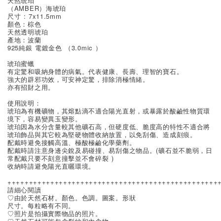
天然琥珀
（AMBER）海琥珀
尺寸 : 7x11.5mm
顏色：棕色
天然透明琥珀
產地：波蘭
925純銀 電鍍金色 （3.0mic ）
琥珀蜜蠟
有定驚和吸納身體的病氣。代表健康、長壽、理智的寶石。
強大的辟邪功效，可安神定驚，排除消極情緒。
亦有招財之用。
使用說明：
琥珀為有機礦物，其熔點滴不適合陽光直射，或暴露於酸鹼性物質環
境下，容易變異玉變形。
琥珀因為水分含量較其他礦石高，但硬度低、脆度高的特性不適合將
琥珀飾品與其它較為堅硬物體收納放置，以免刮傷、造成刻痕。
配戴時避免接觸高溫、極酸極鹼化學藥劑。
配戴時請注意身邊尖銳及易碰撞、易刮傷之物品。(礦石並不脆弱，日
常配戴只要不刻意撞擊並不會碎裂 )
收納時請避免陽光直曬環境。
+++++++++++++++++++++++++++++++++++++++++++++++++
請細心閱讀
♡由於天然石材。顏色。色調。圖案。形狀
尺寸。每粒略有不同。
♡照片是拍攝實際物品的照片。