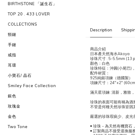
BIRTHSTONE 「誕生石」
TOP 20 . 433 LOVER
COLLECTIONS
Description
Shippi
頸鏈
手鏈
商品介紹
日本產天然海水Akoya
戒指
珍珠尺寸 : 5-5.5mm (13 p
顏色：白色
耳環
珍珠特征：沖圓(小尾巴)
配件材質：
小寶石/ 晶石
925純銀項鍊（德國製）
項鍊尺寸：24"+2" (60cm
Smiley Face Collection
滿天星項鍊: 清新，雅致
銀色
珍珠的表面可能有稱為酒
玫瑰金
不管是何種天然珍珠皆因
金色
嚴選的珍珠瑕疵少、皮光
￭ 珍珠－為天然有機寶
Two Tone
￭ 訂製商品不接受退換服