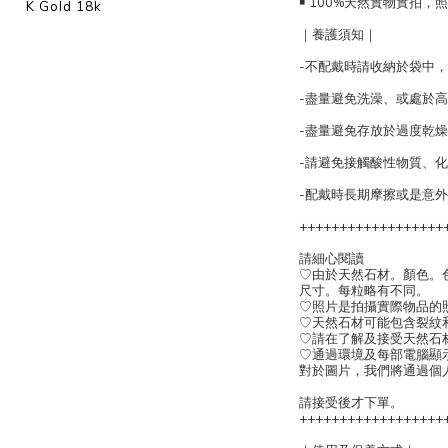
￭ 100%天然實物實拍
K Gold 18k
｜養護須知｜
-不配戴時請收納於袋中
-盡量避免洗澡、或處於
-盡量避免存放於過度乾
-請避免接觸酸性物質、
-配戴時長期摩擦或是意
++++++++++++++++++
請細心閱讀
♡由於天然石材。顏色。
尺寸。每粒略有不同。
♡照片是拍攝實際物品的
♡天然石材可能包含裂紋
♡請在了解及接受天然石
♡通過環境及每部電腦顯
對於圖片，我們將通過個
請接受後才下單。
++++++++++++++++++