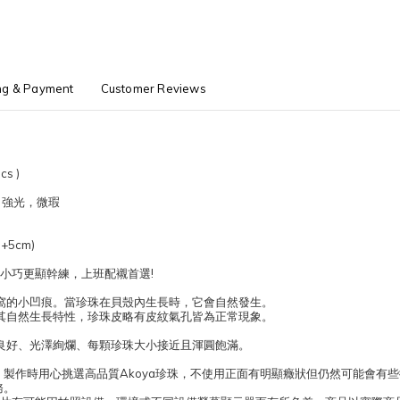
ng & Payment
Customer Reviews
cs )
，強光，微瑕
+5cm)
，小巧更顯幹練，上班配襯首選!
窩的小凹痕。當珍珠在貝殼內生長時，它會自然發生。
其自然生長特性，珍珠皮略有皮紋氣孔皆為正常現象。
良好、光澤絢爛、每顆珍珠大小接近且渾圓飽滿。
石，製作時用心挑選高品質Akoya珍珠，不使用正面有明顯癥狀但仍然可能會
務。