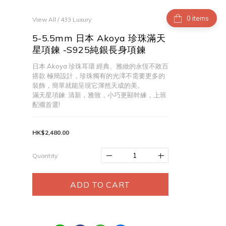
items
View All
/
433 Luxury
5-5.5mm 日本 Akoya 珍珠滿天
星項鍊 -S925純銀長身項鍊
日本 Akoya 珍珠耳環 經典、雅緻的永恆不敗百
搭款 極簡設計，珍珠獨有的光澤不需要更多的
裝飾，簡單就能呈現它渾然天成的美。
滿天星項鍊: 清新，雅致，小巧更顯幹練，上班
配襯首選!
HK$2,480.00
Quantity
ADD TO CART