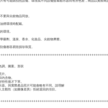
，照片有可能因拍照設備、環境或不同設備螢幕顯示器而有所色差，商品以實際商
，不要與尖銳物品同放。
高油煙環境時配戴。
燥的環境。
化學藥劑、溫泉、香水、化妝品、尖銳物摩擦。
外刮傷都容易毀損珍珠質。
++++++++++++++++++++++++++++++++++++++++++++++++++++++++
色調。圖案。形狀
照片。
和內含物。
材特性後才下單。
示器。與實際產品照片可能會略有不同。請理解
人主觀性（如圖像差異）拒絕退回的項目。
++++++++++++++++++++++++++++++++++++++++++++++++++++++++