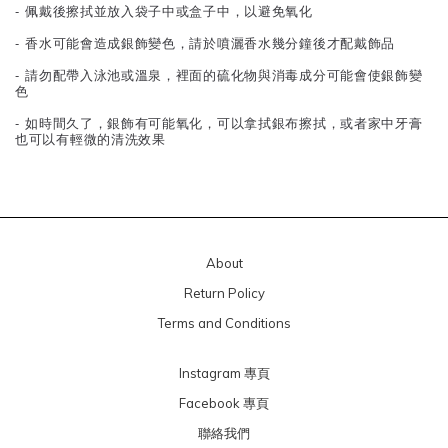
- 佩戴後擦拭並放入袋子中或盒子中，以避免氧化
- 香水可能會造成銀飾變色，請於噴灑香水幾分鐘後才配戴飾品
- 請勿配帶入泳池或溫泉，裡面的硫化物與消毒成分可能會使銀飾變
色
- 如時間久了，銀飾有可能氧化，可以拿拭銀布擦拭，或者家中牙膏
也可以有輕微的清洗效果
About
Return Policy
Terms and Conditions
Instagram 專頁
Facebook 專頁
聯絡我們