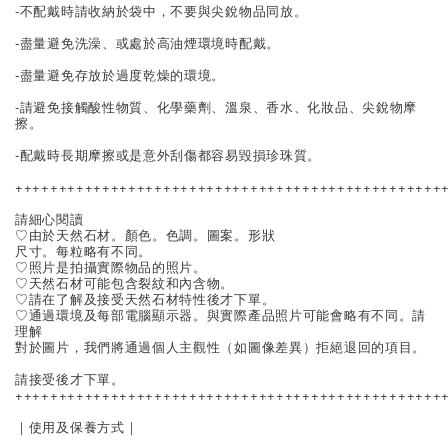
-不配戴時請收納於袋中，不要與尖銳物品同放。
-盡量避免洗澡、或處於高油煙環境時配戴。
-盡量避免存放於過度乾燥的環境。
-請避免接觸酸性物質、化學藥劑、溫泉、香水、化妝品、尖銳物摩
擦。
-配戴時長期摩擦或是意外刮傷都容易毀損珍珠質。
+++++++++++++++++++++++++++++++++++++++++++++++++
請細心閱讀
♡由於天然石材。顏色。色調。圖案。形狀
尺寸。每粒略有不同。
♡照片是拍攝實際物品的照片。
♡天然石材可能包含裂紋和內含物。
♡請在了解及接受天然石材特性後才下單。
♡通過環境及每部電腦顯示器。與實際產品照片可能會略有不同。請
理解
對於圖片，我們將通過個人主觀性（如圖像差異）拒絕退回的項目。
請接受後才下單。
+++++++++++++++++++++++++++++++++++++++++++++++++
｜使用及保養方式｜