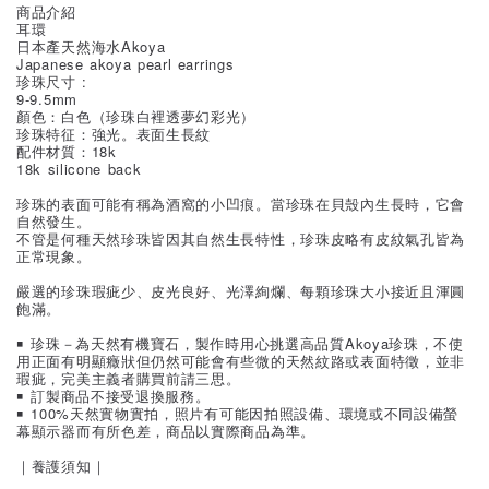
商品介紹
耳環
日本產天然海水Akoya
Japanese akoya pearl earrings
珍珠尺寸 :
9-9.5mm
顏色：白色（珍珠白裡透夢幻彩光）
珍珠特征：強光。表面生長紋
配件材質：18k
18k silicone back
珍珠的表面可能有稱為酒窩的小凹痕。當珍珠在貝殼內生長時，它會
自然發生。
不管是何種天然珍珠皆因其自然生長特性，珍珠皮略有皮紋氣孔皆為
正常現象。
嚴選的珍珠瑕疵少、皮光良好、光澤絢爛、每顆珍珠大小接近且渾圓
飽滿。
￭ 珍珠－為天然有機寶石，製作時用心挑選高品質Akoya珍珠，不使
用正面有明顯癥狀但仍然可能會有些微的天然紋路或表面特徵，並非
瑕疵，完美主義者購買前請三思。
￭ 訂製商品不接受退換服務。
￭ 100%天然實物實拍，照片有可能因拍照設備、環境或不同設備螢
幕顯示器而有所色差，商品以實際商品為準。
｜養護須知｜