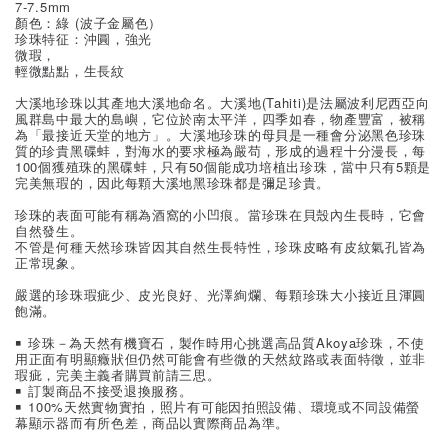
7-7.5mm
顏色：綠 (波子金屬色）
珍珠特征：沖圓，強光
微瑕，
輕微點點，生長紋
大溪地珍珠以其產地大溪地命名。大溪地(Tahiti)是法屬波利尼西亞向
風群島中最大的島嶼，它位於南太平洋，四季如春，物產豐富，被稱
為「最接近天堂的地方」。大溪地珍珠的母貝是一種會分泌黑色珍珠
質的珍貴黑碟蚌，對海水的要求極為嚴苟，形成的過程十分漫長，每
100個獲殖珠的黑碟蚌，只有50個能成功培植出珍珠，當中只有5顆是
完美無瑕的，因此每顆大溪地黑珍珠都是彌足珍貴。
珍珠的表面可能有稱為酒窩的小凹痕。當珍珠在貝殼內生長時，它會
自然發生。
不管是何種天然珍珠皆因其自然生長特性，珍珠皮略有皮紋氣孔皆為
正常現象。
嚴選的珍珠瑕疵少、皮光良好、光澤絢爛、每顆珍珠大小接近且渾圓
飽滿。
￭ 珍珠－為天然有機寶石，製作時用心挑選高品質Akoya珍珠，不使
用正面有明顯癥狀但仍然可能會有些微的天然紋路或表面特徵，並非
瑕疵，完美主義者購買前請三思。
￭ 訂製商品不接受退換服務。
￭ 100%天然實物實拍，照片有可能因拍照設備、環境或不同設備螢
幕顯示器而有所色差，商品以實際商品為準。