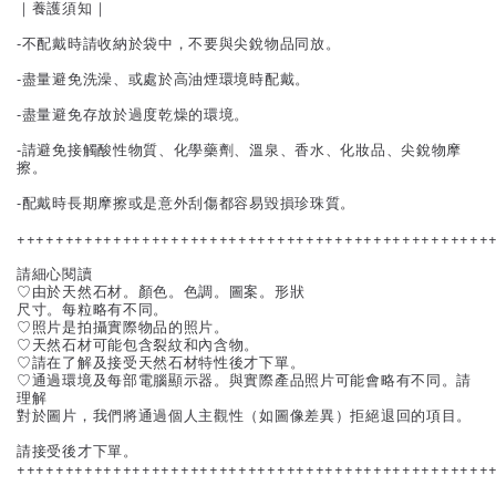
｜養護須知｜
-不配戴時請收納於袋中，不要與尖銳物品同放。
-盡量避免洗澡、或處於高油煙環境時配戴。
-盡量避免存放於過度乾燥的環境。
-請避免接觸酸性物質、化學藥劑、溫泉、香水、化妝品、尖銳物摩
擦。
-配戴時長期摩擦或是意外刮傷都容易毀損珍珠質。
+++++++++++++++++++++++++++++++++++++++++++++++++
請細心閱讀
♡由於天然石材。顏色。色調。圖案。形狀
尺寸。每粒略有不同。
♡照片是拍攝實際物品的照片。
♡天然石材可能包含裂紋和內含物。
♡請在了解及接受天然石材特性後才下單。
♡通過環境及每部電腦顯示器。與實際產品照片可能會略有不同。請
理解
對於圖片，我們將通過個人主觀性（如圖像差異）拒絕退回的項目。
請接受後才下單。
+++++++++++++++++++++++++++++++++++++++++++++++++