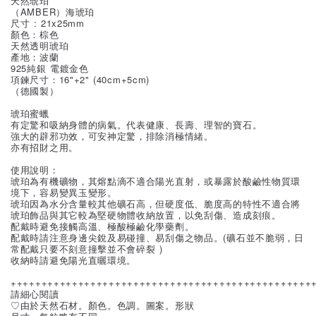
天然琥珀
（AMBER）海琥珀
尺寸 : 21x25mm
顏色：棕色
天然透明琥珀
產地：波蘭
925純銀 電鍍金色
項鍊尺寸：16"+2" (40cm+5cm)
（德國製）
琥珀蜜蠟
有定驚和吸納身體的病氣。代表健康、長壽、理智的寶石。
強大的辟邪功效，可安神定驚，排除消極情緒。
亦有招財之用。
使用說明：
琥珀為有機礦物，其熔點滴不適合陽光直射，或暴露於酸鹼性物質環
境下，容易變異玉變形。
琥珀因為水分含量較其他礦石高，但硬度低、脆度高的特性不適合將
琥珀飾品與其它較為堅硬物體收納放置，以免刮傷、造成刻痕。
配戴時避免接觸高溫、極酸極鹼化學藥劑。
配戴時請注意身邊尖銳及易碰撞、易刮傷之物品。(礦石並不脆弱，日
常配戴只要不刻意撞擊並不會碎裂 )
收納時請避免陽光直曬環境。
+++++++++++++++++++++++++++++++++++++++++++++++++
請細心閱讀
♡由於天然石材。顏色。色調。圖案。形狀