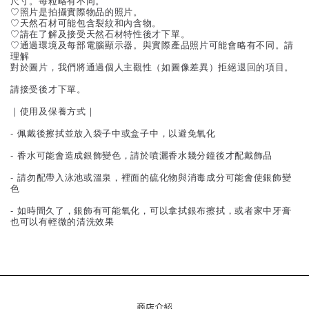
尺寸。每粒略有不同。
♡照片是拍攝實際物品的照片。
♡天然石材可能包含裂紋和內含物。
♡請在了解及接受天然石材特性後才下單。
♡通過環境及每部電腦顯示器。與實際產品照片可能會略有不同。請
理解
對於圖片，我們將通過個人主觀性（如圖像差異）拒絕退回的項目。
請接受後才下單。
｜使用及保養方式｜
- 佩戴後擦拭並放入袋子中或盒子中，以避免氧化
- 香水可能會造成銀飾變色，請於噴灑香水幾分鐘後才配戴飾品
- 請勿配帶入泳池或溫泉，裡面的硫化物與消毒成分可能會使銀飾變
色
- 如時間久了，銀飾有可能氧化，可以拿拭銀布擦拭，或者家中牙膏
也可以有輕微的清洗效果
商店介紹