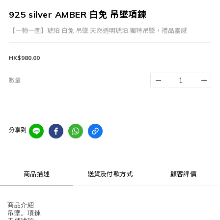
925 silver AMBER 白免 吊墜項鍊
【一物一圖】琥珀 白免 吊墜,天然透明琥珀,獨特吊墜，禮品靈感
HK$980.00
數量
分享到
商品描述
送貨及付款方式
顧客評價
商品介紹
吊墜。項鍊