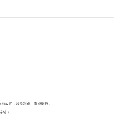
收納放置，以免刮傷、造成刻痕。
裂 )