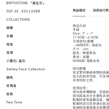
BIRTHSTONE 「誕生石」
商品描述
送貨及付款
TOP 20 . 433 LOVER
COLLECTIONS
商品介紹
頸鏈
手鏈
Size: 7" + 1"
手鏈
17.5CM +2.5CM
天然琥珀/蜜蠟
戒指
（AMBER）海琥珀
尺寸 : mm
顏色：蜂蜜黃色
耳環
產地：波蘭
925純銀 電鍍金色
小寶石/ 晶石
琥珀蜜蠟
Smiley Face Collection
有定驚和吸納身體的病
強大的辟邪功效，可安
銀色
亦有招財之用。
玫瑰金
使用說明：
琥珀為有機礦物，其熔
金色
琥珀因為水分含量較其
配戴時避免接觸高溫、
Two Tone
配戴時請注意身邊尖銳及
收納時請避免陽光直曬