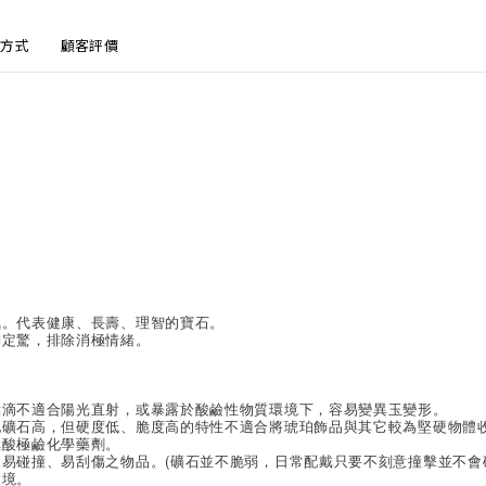
方式
顧客評價
氣。代表健康、長壽、理智的寶石。
神定驚，排除消極情緒。
點滴不適合陽光直射，或暴露於酸鹼性物質環境下，容易變異玉變形。
他礦石高，但硬度低、脆度高的特性不適合將琥珀飾品與其它較為堅硬物體
極酸極鹼化學藥劑。
易碰撞、易刮傷之物品。(礦石並不脆弱，日常配戴只要不刻意撞擊並不會碎
環境。