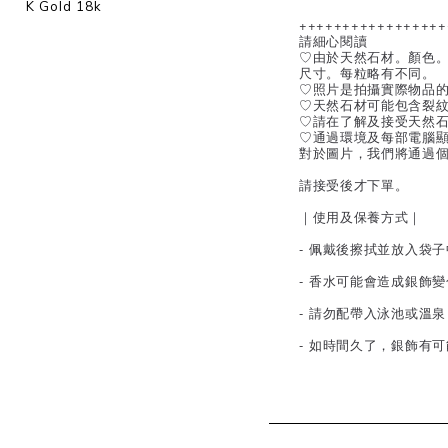
K Gold 18k
+++++++++++++++++
請細心閱讀
♡由於天然石材。顏色
尺寸。每粒略有不同。
♡照片是拍攝實際物品
♡天然石材可能包含裂
♡請在了解及接受天然
♡通過環境及每部電腦
對於圖片，我們將通過
請接受後才下單。
｜使用及保養方式｜
- 佩戴後擦拭並放入袋
- 香水可能會造成銀飾
- 請勿配帶入泳池或溫
- 如時間久了，銀飾有