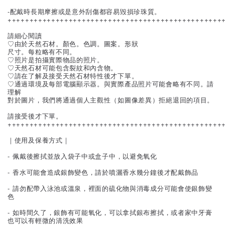
-配戴時長期摩擦或是意外刮傷都容易毀損珍珠質。
+++++++++++++++++++++++++++++++++++++++++++++++++
請細心閱讀
♡由於天然石材。顏色。色調。圖案。形狀
尺寸。每粒略有不同。
♡照片是拍攝實際物品的照片。
♡天然石材可能包含裂紋和內含物。
♡請在了解及接受天然石材特性後才下單。
♡通過環境及每部電腦顯示器。與實際產品照片可能會略有不同。請
理解
對於圖片，我們將通過個人主觀性（如圖像差異）拒絕退回的項目。
請接受後才下單。
+++++++++++++++++++++++++++++++++++++++++++++++++
｜使用及保養方式｜
- 佩戴後擦拭並放入袋子中或盒子中，以避免氧化
- 香水可能會造成銀飾變色，請於噴灑香水幾分鐘後才配戴飾品
- 請勿配帶入泳池或溫泉，裡面的硫化物與消毒成分可能會使銀飾變
色
- 如時間久了，銀飾有可能氧化，可以拿拭銀布擦拭，或者家中牙膏
也可以有輕微的清洗效果