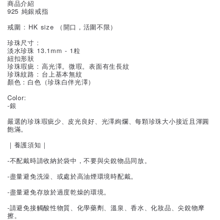
商品介紹
925 純銀戒指
戒圍 : HK size （開口，活圍不限）
珍珠尺寸 :
淡水珍珠 13.1mm - 1粒
紐扣形狀
珍珠瑕疵 : 高光澤。微瑕。表面有生長紋
珍珠紋路 : 台上基本無紋
顏色：白色（珍珠白伴光澤）
Color:
-銀
嚴選的珍珠瑕疵少、皮光良好、光澤絢爛、每顆珍珠大小接近且渾圓
飽滿。
｜養護須知｜
-不配戴時請收納於袋中，不要與尖銳物品同放。
-盡量避免洗澡、或處於高油煙環境時配戴。
-盡量避免存放於過度乾燥的環境。
-請避免接觸酸性物質、化學藥劑、溫泉、香水、化妝品、尖銳物摩
擦。