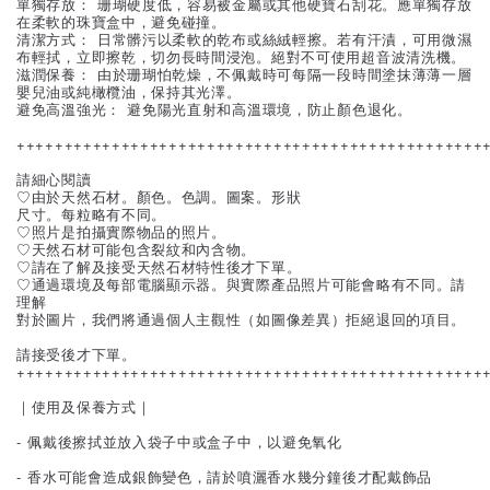
單獨存放： 珊瑚硬度低，容易被金屬或其他硬寶石刮花。應單獨存放
在柔軟的珠寶盒中，避免碰撞。
清潔方式： 日常髒污以柔軟的乾布或絲絨輕擦。若有汗漬，可用微濕
布輕拭，立即擦乾，切勿長時間浸泡。絕對不可使用超音波清洗機。
滋潤保養： 由於珊瑚怕乾燥，不佩戴時可每隔一段時間塗抹薄薄一層
嬰兒油或純橄欖油，保持其光澤。
避免高溫強光： 避免陽光直射和高溫環境，防止顏色退化。
+++++++++++++++++++++++++++++++++++++++++++++++++
請細心閱讀
♡由於天然石材。顏色。色調。圖案。形狀
尺寸。每粒略有不同。
♡照片是拍攝實際物品的照片。
♡天然石材可能包含裂紋和內含物。
♡請在了解及接受天然石材特性後才下單。
♡通過環境及每部電腦顯示器。與實際產品照片可能會略有不同。請
理解
對於圖片，我們將通過個人主觀性（如圖像差異）拒絕退回的項目。
請接受後才下單。
+++++++++++++++++++++++++++++++++++++++++++++++++
｜使用及保養方式｜
- 佩戴後擦拭並放入袋子中或盒子中，以避免氧化
- 香水可能會造成銀飾變色，請於噴灑香水幾分鐘後才配戴飾品