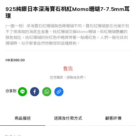
925純銀日本深海寶石桃紅Momo珊瑚7-7.5mm耳
環
(一圖一物）深海寶石紅珊瑚與造礁珊瑚不同，寶石紅珊瑚是在光幾乎到
不了得黑暗的海底生長著。桃紅珊瑚又稱Momo珊瑚，和紅珊瑚艷麗的
顏色相比，桃紅珊瑚的粉紅色中略微帶著一點橘紅色。人們一般在談到
珊瑚時，似乎都會自然地聯想到這種顏色。
HK$980.00
售完
若想購買，請聯絡我們。
分享到
商品描述
送貨及付款方式
顧客評價