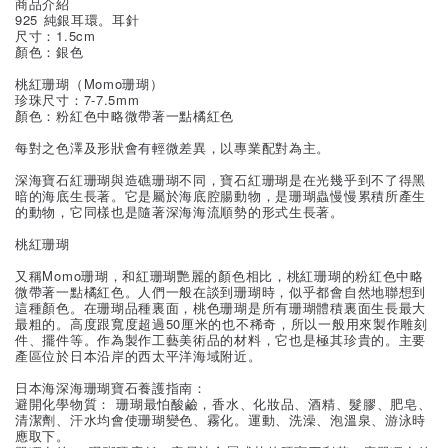
商品介紹
925 純銀耳環。耳針
尺寸：1.5cm
顏色：銀色
桃紅珊瑚（Momo珊瑚）
珍珠尺寸：7-7.5mm
顏色：粉紅色中略微帶著一點橘紅色
每對之色澤及形狀會有輕微差異，以專業配對為主。
深海寶石紅珊瑚與造礁珊瑚不同，寶石紅珊瑚是在光幾乎到不了得黑
暗的海底生長著。它是屬於海底腔腸動物，是珊瑚蟲慢慢累積所產生
的動物，它同樣也是隨著深海海流順勢的形式生長著。
桃紅珊瑚
又稱Momo珊瑚，和紅珊瑚艷麗的顏色相比，桃紅珊瑚的粉紅色中略
微帶著一點橘紅色。人們一般在談到珊瑚時，似乎都會自然地聯想到
這種顏色。在珊瑚品種裏面，桃色珊瑚是所有珊瑚體積裏面生長最大
最粗的。高度跟寬度超過50厘米的也不稀奇，所以一般用來製作雕刻
件、擺件等。作為製作工藝美術品的材料，它也是極其珍貴的。主要
產區位於日本沿岸的西太平洋海域附近。
日本海深海珊瑚寶石養護指南：
避開化學物質： 珊瑚最怕酸鹼，香水、化妝品、酒精、髮膠、肥皂、
清潔劑、汗水均會使珊瑚變色、霧化。運動、洗澡、泡溫泉、游泳時
應取下。