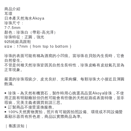
商品介紹
耳環
日本產天然海水Akoya
珍珠尺寸 :
7-7.5mm
顏色：珍珠白（帶彩-高光澤）
珍珠特征：正圓，強光
925純銀高跟鞋
size : 17mm ( from top to bottom )
珍珠的表面可能有稱為酒窩的小凹痕。當珍珠在貝殼內生長時，它會
自然發生。
不管是何種天然珍珠皆因其自然生長特性，珍珠皮略有皮紋氣孔皆為
正常現象。
嚴選的珍珠瑕疵少、皮光良好、光澤絢爛、每顆珍珠大小接近且渾圓
飽滿。
￭ 珍珠－為天然有機寶石，製作時用心挑選高品質Akoya珍珠，不使
用正面有明顯癥狀但仍然可能會有些微的天然紋路或表面特徵，並非
瑕疵，完美主義者購買前請三思。
￭ 訂製商品不接受退換服務。
￭ 100%天然實物實拍，照片有可能因拍照設備、環境或不同設備螢
幕顯示器而有所色差，商品以實際商品為準。
｜養護須知｜