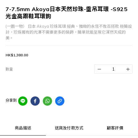
7-7.5mm Akoya日本天然珍珠-垂吊耳環 -S925
光金高跟鞋耳環鉤
(一圖一物） 日本 Akoya 珍珠耳環 經典、雅緻的永恆不敗百搭款 極簡設
計，珍珠獨有的光澤不需要更多的裝飾，簡單就能呈現它渾然天成的
美。
HK$1,380.00
數量
分享到
商品描述
送貨及付款方式
顧客評價