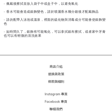
- 佩戴後擦拭並放入袋子中或盒子中，以避免氧化
- 香水可能會造成銀飾變色，請於噴灑香水幾分鐘後才配戴飾品
- 請勿配帶入泳池或溫泉，裡面的硫化物與消毒成分可能會使銀飾變
色
- 如時間久了，銀飾有可能氧化，可以拿拭銀布擦拭，或者家中牙膏
也可以有輕微的清洗效果
商店介紹
退換貨政策
條款與細則
Instagram 專頁
Facebook 專頁
聯絡我們