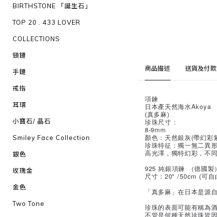
BIRTHSTONE 「誕生石」
TOP 20 . 433 LOVER
COLLECTIONS
頸鏈
商品描述
送貨及付款
手鏈
戒指
項鍊
耳環
日本產天然海水Akoya
(真多麻)
小寶石/ 晶石
珍珠尺寸 :
8-9mm
顏色：天然銀灰(帶幻彩
Smiley Face Collection
珍珠特征：獨一無二異
高光澤，獨特幻彩，不
銀色
925 純銀項鍊 （德國製
玫瑰金
尺寸：20" /50cm (
金色
「真多麻」在日本是源自
Two Tone
珍珠的表面可能有稱為
不管是何種天然珍珠皆