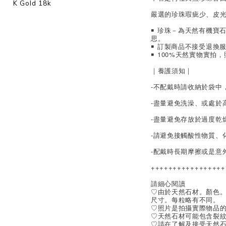
K Gold 18k
嚴選的珍珠瑕疵少、皮
￭ 珍珠－為天然有機寶
思。
￭ 訂製商品不接受退換
￭ 100%天然實物實
｜養護須知｜
-不配戴時請收納於袋中
-盡量避免洗澡、或處於
-盡量避免存放於過度乾
-請避免接觸酸性物質、
-配戴時長期摩擦或是意
+++++++++++++++++
請細心閱讀
♡由於天然石材。顏色
尺寸。每粒略有不同。
♡照片是拍攝實際物品
♡天然石材可能包含裂
♡請在了解及接受天然