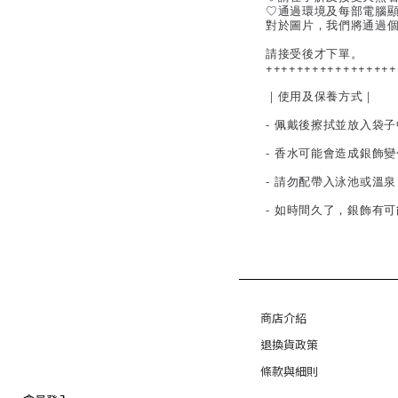
♡通過環境及每部電腦
對於圖片，我們將通過
請接受後才下單。
+++++++++++++++++
｜使用及保養方式｜
- 佩戴後擦拭並放入袋
- 香水可能會造成銀飾
- 請勿配帶入泳池或溫
- 如時間久了，銀飾有
商店介紹
退換貨政策
條款與細則