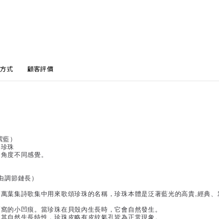
方式
顧客評價
紫藍）
形珍珠
同角度不同感覺。
）
可自由調節鏈長）
萬葉集詩歌集中用來歌頌珍珠的名稱，珍珠本體是泛著藍光的高貴,經典、雅
酒窩的小凹痕。當珍珠在貝殼內生長時，它會自然發生。
因其自然生長特性，珍珠皮略有皮紋氣孔皆為正常現象。