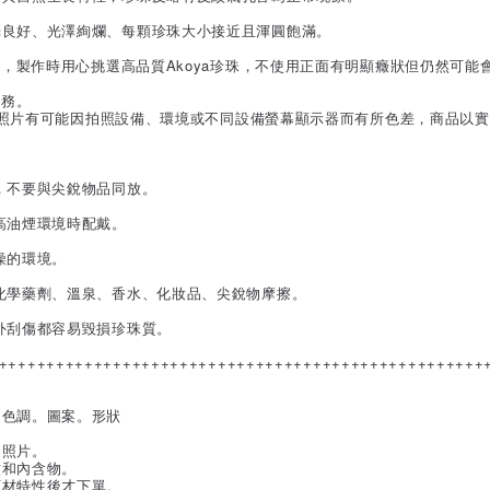
光良好、光澤絢爛、每顆珍珠大小接近且渾圓飽滿。
石，製作時用心挑選高品質Akoya珍珠，不使用正面有明顯癥狀但仍然可
服務。
拍，照片有可能因拍照設備、環境或不同設備螢幕顯示器而有所色差，商品以
，不要與尖銳物品同放。
高油煙環境時配戴。
燥的環境。
化學藥劑、溫泉、香水、化妝品、尖銳物摩擦。
外刮傷都容易毀損珍珠質。
+++++++++++++++++++++++++++++++++++++++++++++++++++
。色調。圖案。形狀
的照片。
紋和內含物。
石材特性後才下單。