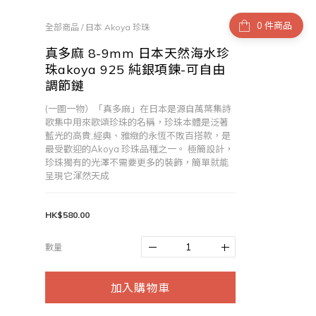
件商品
全部商品
/
日本 Akoya 珍珠
真多麻 8-9mm 日本天然海水珍
珠akoya 925 純銀項鍊-可自由
調節鏈
(一圖一物）「真多麻」在日本是源自萬葉集詩
歌集中用來歌頌珍珠的名稱，珍珠本體是泛著
藍光的高貴,經典、雅緻的永恆不敗百搭款，是
最受歡迎的Akoya 珍珠品種之一。 極簡設計，
珍珠獨有的光澤不需要更多的裝飾，簡單就能
呈現它渾然天成
HK$580.00
數量
加入購物車