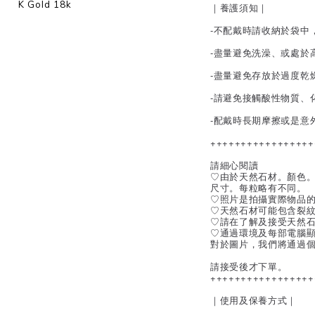
K Gold 18k
｜養護須知｜
-不配戴時請收納於袋中
-盡量避免洗澡、或處於
-盡量避免存放於過度乾
-請避免接觸酸性物質、
-配戴時長期摩擦或是意
+++++++++++++++++
請細心閱讀
♡由於天然石材。顏色
尺寸。每粒略有不同。
♡照片是拍攝實際物品
♡天然石材可能包含裂
♡請在了解及接受天然
♡通過環境及每部電腦
對於圖片，我們將通過
請接受後才下單。
+++++++++++++++++
｜使用及保養方式｜