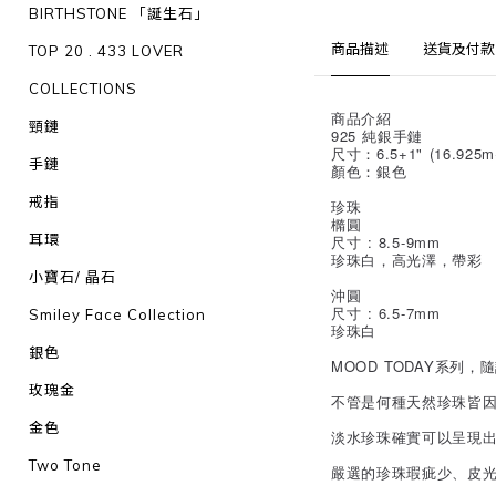
BIRTHSTONE 「誕生石」
商品描述
送貨及付款
TOP 20 . 433 LOVER
COLLECTIONS
商品介紹
頸鏈
925 純銀手鏈
尺寸：6.5+1" (16.925m
手鏈
顏色：銀色
戒指
珍珠
橢圓
耳環
尺寸 : 8.5-9mm
珍珠白，高光澤，帶彩
小寶石/ 晶石
沖圓
尺寸 : 6.5-7mm
Smiley Face Collection
珍珠白
銀色
MOOD TODAY系
玫瑰金
不管是何種天然珍珠皆
金色
淡水珍珠確實可以呈現
Two Tone
嚴選的珍珠瑕疵少、皮