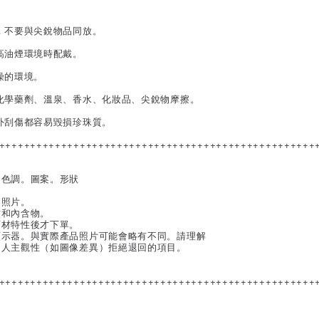
，不要與尖銳物品同放。
高油煙環境時配戴。
燥的環境。
化學藥劑、溫泉、香水、化妝品、尖銳物摩擦。
外刮傷都容易毀損珍珠質。
+++++++++++++++++++++++++++++++++++++++++++++++++++
。色調。圖案。形狀
的照片。
紋和內含物。
石材特性後才下單。
顯示器。與實際產品照片可能會略有不同。請理解
個人主觀性（如圖像差異）拒絕退回的項目。
+++++++++++++++++++++++++++++++++++++++++++++++++++