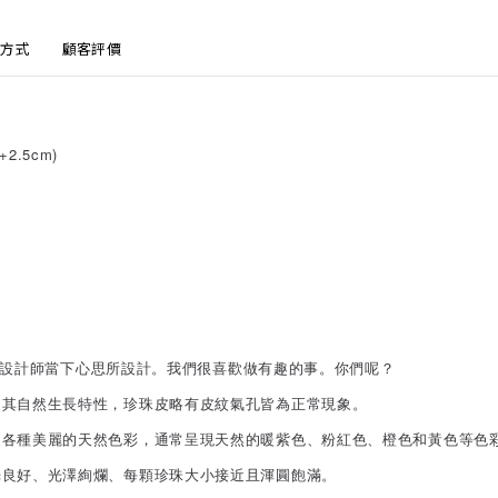
方式
顧客評價
+2.5cm)
列，隨設計師當下心思所設計。我們很喜歡做有趣的事。你們呢？
因其自然生長特性，珍珠皮略有皮紋氣孔皆為正常現象。
出各種美麗的天然色彩，通常呈現天然的暖紫色、粉紅色、橙色和黃色等色
光良好、光澤絢爛、每顆珍珠大小接近且渾圓飽滿。