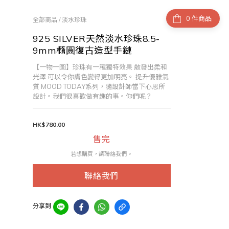
件商品
全部商品
/
淡水珍珠
925 SILVER天然淡水珍珠8.5-
9mm橢圓復古造型手鏈
【一物一圖】珍珠有一種獨特效果 散發出柔和
光澤 可以令你膚色變得更加明亮。 提升優雅氣
質 MOOD TODAY系列，隨設計師當下心思所
設計。我們很喜歡做有趣的事。你們呢？
HK$780.00
售完
若想購買，請聯絡我們。
聯絡我們
分享到