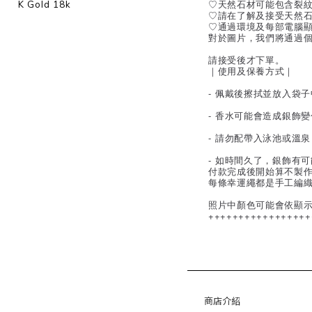
♡天然石材可能包含裂
K Gold 18k
♡請在了解及接受天然
♡通過環境及每部電腦
對於圖片，我們將通過
請接受後才下單。
｜使用及保養方式｜
- 佩戴後擦拭並放入袋
- 香水可能會造成銀飾
- 請勿配帶入泳池或溫
- 如時間久了，銀飾有
付款完成後開始算不製作
每條幸運繩都是手工編
照片中顏色可能會依顯
+++++++++++++++++
商店介紹