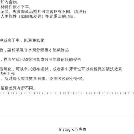
紋和內含物。
石材特性後才下單。
顯示器。與實際產品照片可能會略有不同。請理解
個人主觀性（如圖像差異）拒絕退回的項目。
子中或盒子中，以避免氧化
變色，請於噴灑香水幾分鐘後才配戴飾品
泉，裡面的硫化物與消毒成分可能會使銀飾變色
可能氧化，可以拿拭銀布擦拭，或者家中牙膏也可以有輕微的清洗效果
5天工作
織。所以每天製造數量有限。謝謝各位耐心等候。
示螢幕差異有所不同。
+++++++++++++++++++++++++++++++++++++++++++++++++++
Instagram 專頁