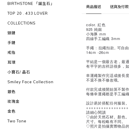
BIRTHSTONE 「誕生石」
商品描述
送貨及付款
TOP 20 . 433 LOVER
COLLECTIONS
color. 紅色
925 純銀
頸鏈
小海豚 mm
四線手工編織 3mm
手鏈
手繩 : 拉繩扣款, 可自
14cm -26cm
戒指
平結是一個最古老，最
耳環
有平字的吉祥語很多，
小寶石/ 晶石
幸運繩製作完适成後長度
不退不換不修改哦。
Smiley Face Collection
付款完成後開始算不製作
銀色
每條幸運繩都是手工編
玫瑰金
設計易於搭配任何服裝
+++++++++++++++++
金色
請細心閱讀
♡由於天然石材。顏色
Two Tone
尺寸。每粒略有不同。
♡照片是拍攝實際物品