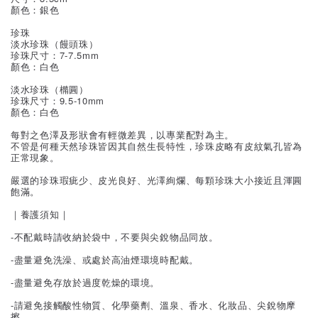
顏色：銀色
珍珠
淡水珍珠（饅頭珠）
珍珠尺寸：7-7.5mm
顏色：白色
淡水珍珠（橢圓）
珍珠尺寸：9.5-10mm
顏色：白色
每對之色澤及形狀會有輕微差異，以專業配對為主。
不管是何種天然珍珠皆因其自然生長特性，珍珠皮略有皮紋氣孔皆為
正常現象。
嚴選的珍珠瑕疵少、皮光良好、光澤絢爛、每顆珍珠大小接近且渾圓
飽滿。
｜養護須知｜
-不配戴時請收納於袋中，不要與尖銳物品同放。
-盡量避免洗澡、或處於高油煙環境時配戴。
-盡量避免存放於過度乾燥的環境。
-請避免接觸酸性物質、化學藥劑、溫泉、香水、化妝品、尖銳物摩
擦。