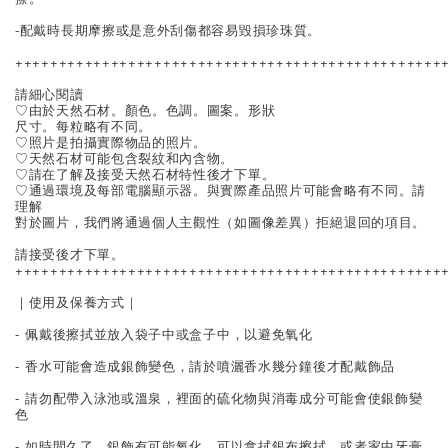
-配戴時長期摩擦或是意外刮傷都容易毀損珍珠質。
+++++++++++++++++++++++++++++++++++++++++++++++++
請細心閱讀
♡由於天然石材。顏色。色調。圖案。形狀
尺寸。每粒略有不同。
♡照片是拍攝實際物品的照片。
♡天然石材可能包含裂紋和內含物。
♡請在了解及接受天然石材特性後才下單。
♡通過環境及每部電腦顯示器。與實際產品照片可能會略有不同。請
理解
對於圖片，我們將通過個人主觀性（如圖像差異）拒絕退回的項目。
請接受後才下單。
+++++++++++++++++++++++++++++++++++++++++++++++++
｜使用及保養方式｜
- 佩戴後擦拭並放入袋子中或盒子中，以避免氧化
- 香水可能會造成銀飾變色，請於噴灑香水幾分鐘後才配戴飾品
- 請勿配帶入泳池或溫泉，裡面的硫化物與消毒成分可能會使銀飾變
色
- 如時間久了，銀飾有可能氧化，可以拿拭銀布擦拭，或者家中牙膏