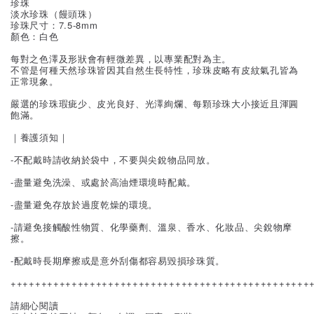
珍珠
淡水珍珠（饅頭珠）
珍珠尺寸：7.5-8mm
顏色：白色
每對之色澤及形狀會有輕微差異，以專業配對為主。
不管是何種天然珍珠皆因其自然生長特性，珍珠皮略有皮紋氣孔皆為
正常現象。
嚴選的珍珠瑕疵少、皮光良好、光澤絢爛、每顆珍珠大小接近且渾圓
飽滿。
｜養護須知｜
-不配戴時請收納於袋中，不要與尖銳物品同放。
-盡量避免洗澡、或處於高油煙環境時配戴。
-盡量避免存放於過度乾燥的環境。
-請避免接觸酸性物質、化學藥劑、溫泉、香水、化妝品、尖銳物摩
擦。
-配戴時長期摩擦或是意外刮傷都容易毀損珍珠質。
+++++++++++++++++++++++++++++++++++++++++++++++++
請細心閱讀