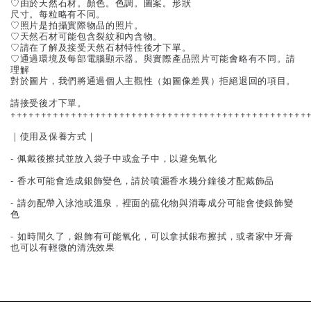
♡由於天然石材。顏色。色調。圖案。形狀
尺寸。每粒略有不同。
♡照片是拍攝實際物品的照片。
♡天然石材可能包含裂紋和內含物。
♡請在了解及接受天然石材特性後才下單。
♡通過環境及每部電腦顯示器。與實際產品照片可能會略有不同。請
理解
對於圖片，我們將通過個人主觀性（如圖像差異）拒絕退回的項目。
請接受後才下單。
+++++++++++++++++++++++++++++++++++++++++++++++++
｜使用及保養方式｜
- 佩戴後擦拭並放入袋子中或盒子中，以避免氧化
- 香水可能會造成銀飾變色，請於噴灑香水幾分鐘後才配戴飾品
- 請勿配帶入泳池或溫泉，裡面的硫化物與消毒成分可能會使銀飾變
色
- 如時間久了，銀飾有可能氧化，可以拿拭銀布擦拭，或者家中牙膏
也可以有輕微的清洗效果