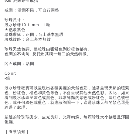
925 純銀鋯石戒指
戒圍 : 活圍不限，可自行調整
珍珠尺寸 :
淡水珍珠10-11mm - 1粒
天然暖紫色
珍珠瑕疵 : 正圓，台上基本無瑕
珍珠紋路 : 台上基本無紋
珍珠天然色調。整粒珠由暖紫色到粉橙色都有。
色調的不均勻, 反托出其獨一無二的天然特徵。
閃石戒圍 : 活圍
Color:
-銀
淡水珍珠確實可以呈現出各種美麗的天然色彩，通常呈現天然的暖紫
色、粉紅色、橙色和黃色等色，不會呈現其他天然色彩。因此，如果
看到淡水珍珠呈灰色或黑色、非常鮮豔的紫色或粉紅色、深紅色或橙
色，或任何綠色或藍色，就應該詢問一下，這是珍珠天然的顏色還是
經過了處理。
嚴選的珍珠瑕疵少、皮光良好、光澤絢爛、每顆珍珠大小接近且渾圓
飽滿。
｜養護須知｜