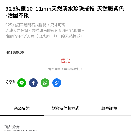
925純銀10-11mm天然淡水珍珠戒指-天然暖紫色
-活圍不限
925純銀華麗閃石戒指臂，尺寸可調 
珍珠天然色調。整粒珠由暖紫色到粉橙色都有。
 色調的不均勻, 反托出其獨一無二的天然特徵。
HK$680.00
售完
若想購買，請聯絡我們。
分享到
商品描述
送貨及付款方式
顧客評價
商品介紹