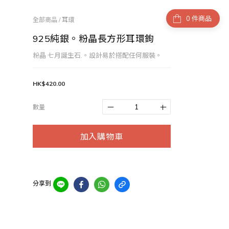
件商品
全部商品
/
耳環
925純銀。粉晶長方形耳環鉤
粉晶 七月誕生石.。設計易於搭配任何服裝。
HK$420.00
數量
加入購物車
分享到