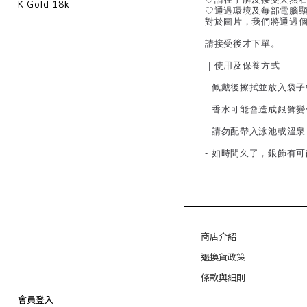
K Gold 18k
♡通過環境及每部電腦
對於圖片，我們將通過
請接受後才下單。
｜使用及保養方式｜
- 佩戴後擦拭並放入袋
- 香水可能會造成銀飾
- 請勿配帶入泳池或溫
- 如時間久了，銀飾有
商店介紹
退換貨政策
條款與細則
會員登入