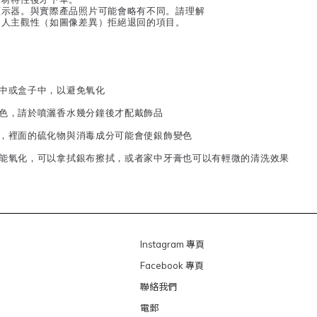
顯示器。與實際產品照片可能會略有不同。請理解
個人主觀性（如圖像差異）拒絕退回的項目。
子中或盒子中，以避免氧化
變色，請於噴灑香水幾分鐘後才配戴飾品
泉，裡面的硫化物與消毒成分可能會使銀飾變色
可能氧化，可以拿拭銀布擦拭，或者家中牙膏也可以有輕微的清洗效果
Instagram 專頁
Facebook 專頁
聯絡我們
電郵