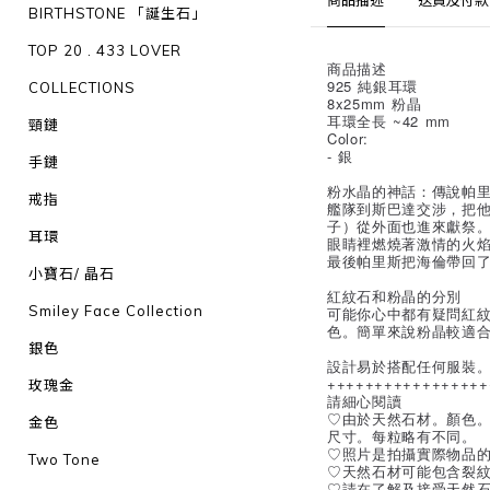
商品描述
送貨及付款
BIRTHSTONE 「誕生石」
TOP 20 . 433 LOVER
商品描述
925 純銀耳環
COLLECTIONS
8x25mm 粉晶
耳環全長 ~42 mm
頸鏈
Color:
- 銀
手鏈
粉水晶的神話：傳說帕
戒指
艦隊到斯巴達交涉，把
子）從外面也進來獻祭
耳環
眼睛裡燃燒著激情的火
最後帕里斯把海倫帶回
小寶石/ 晶石
紅紋石和粉晶的分別
Smiley Face Collection
可能你心中都有疑問紅
色。簡單來說粉晶較適
銀色
設計易於搭配任何服裝
+++++++++++++++++
玫瑰金
請細心閱讀
♡由於天然石材。顏色
金色
尺寸。每粒略有不同。
♡照片是拍攝實際物品
Two Tone
♡天然石材可能包含裂
♡請在了解及接受天然