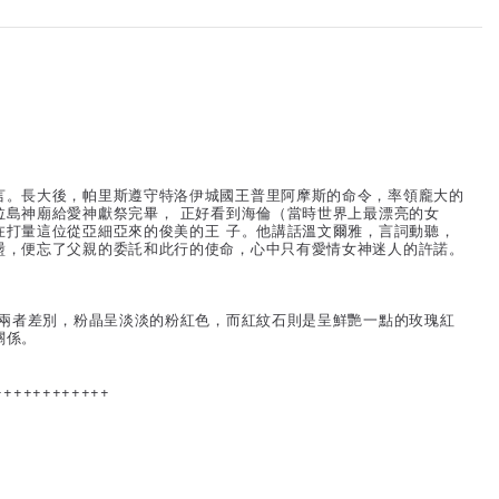
言。長大後，帕里斯遵守特洛伊城國王普里阿摩斯的命令，率領龐大的
拉島神廟給愛神獻祭完畢， 正好看到海倫（當時世界上最漂亮的女
在打量這位從亞細亞來的俊美的王 子。他講話溫文爾雅，言詞動聽，
盪，便忘了父親的委託和此行的使命，心中只有愛情女神迷人的許諾。
分兩者差別，粉晶呈淡淡的粉紅色，而紅紋石則是呈鮮艷一點的玫瑰紅
關係。
++++++++++++