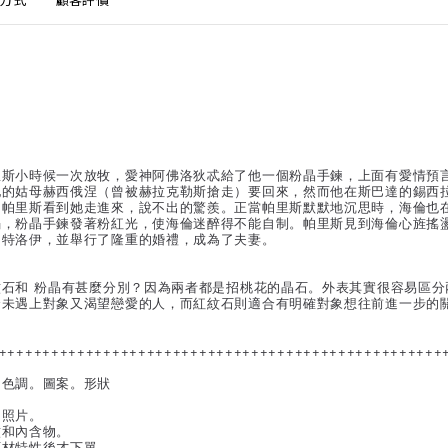
方式
顧客評價
里斯小時候一次放牧，愛神阿佛洛狄忒給了他一個粉晶手鍊，上面有愛情預
他的姑母赫西俄涅（曾被赫拉克勒斯搶走）要回來，然而他在斯巴達的錫西
。帕里斯看到她走進來，說不出的驚羨。正當帕里斯默默地沉思時，海倫也
焰，粉晶手鍊發著粉紅光，使海倫迷醉得不能自制。帕里斯見到海倫心旌搖
了特洛伊，並舉行了隆重的婚禮，成為了夫妻。
紋石和 粉晶有甚麼分別？因為兩者都是招桃花的晶石。外表其實很容易區
合未遇上對象又渴望戀愛的人，而紅紋石則適合有明確對象想往前進一步的
。
+++++++++++++++++++++++++++++++++++++++++++++++++++
。色調。圖案。形狀
的照片。
紋和內含物。
石材特性後才下單。