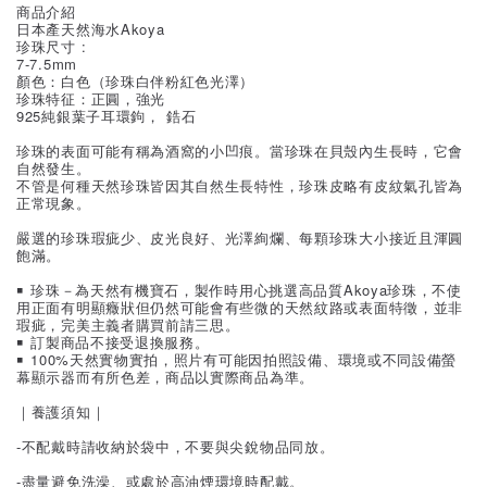
商品介紹
日本產天然海水Akoya
珍珠尺寸 :
7-7.5mm
顏色：白色（珍珠白伴粉紅色光澤）
珍珠特征：正圓，強光
925純銀葉子耳環鉤， 鋯石
珍珠的表面可能有稱為酒窩的小凹痕。當珍珠在貝殼內生長時，它會
自然發生。
不管是何種天然珍珠皆因其自然生長特性，珍珠皮略有皮紋氣孔皆為
正常現象。
嚴選的珍珠瑕疵少、皮光良好、光澤絢爛、每顆珍珠大小接近且渾圓
飽滿。
￭ 珍珠－為天然有機寶石，製作時用心挑選高品質Akoya珍珠，不使
用正面有明顯癥狀但仍然可能會有些微的天然紋路或表面特徵，並非
瑕疵，完美主義者購買前請三思。
￭ 訂製商品不接受退換服務。
￭ 100%天然實物實拍，照片有可能因拍照設備、環境或不同設備螢
幕顯示器而有所色差，商品以實際商品為準。
｜養護須知｜
-不配戴時請收納於袋中，不要與尖銳物品同放。
-盡量避免洗澡、或處於高油煙環境時配戴。