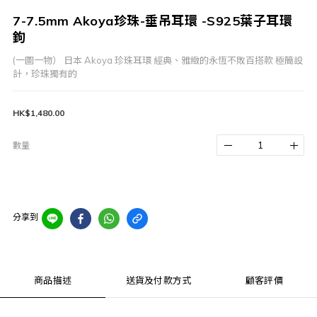
7-7.5mm Akoya珍珠-垂吊耳環 -S925葉子耳環
鉤
(一圖一物） 日本 Akoya 珍珠耳環 經典、雅緻的永恆不敗百搭款 極簡設
計，珍珠獨有的
HK$1,480.00
數量
分享到
商品描述
送貨及付款方式
顧客評價